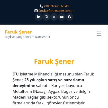
+90 532 620 60 40
faruk@faruksener.com.tr
Faruk Şener
☰
Bayi ve Satış Yönetim Danışmanı
Faruk Şener
İTÜ İşletme Mühendisliği mezunu olan Faruk
Şener,
25 yılı aşkın satış ve pazarlama
deneyimine
sahiptir. Kariyeri boyunca
Metalform (Nasaş), Aygaz, Bpgaz ve Belgin
Madeni Yağlar gibi sektörünün öncü
firmalarında farklı görevler üstlenmiştir.