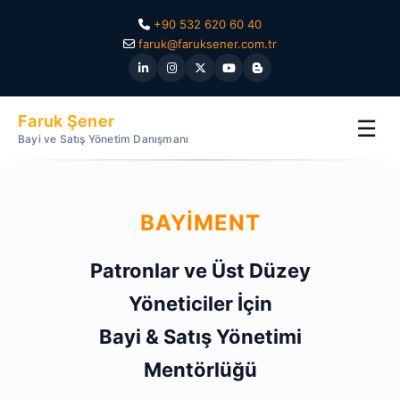
+90 532 620 60 40
faruk@faruksener.com.tr
Faruk Şener
☰
Bayi ve Satış Yönetim Danışmanı
BAYIMENT
Patronlar ve Üst Düzey
Yöneticiler İçin
Bayi & Satış Yönetimi
Mentörlüğü